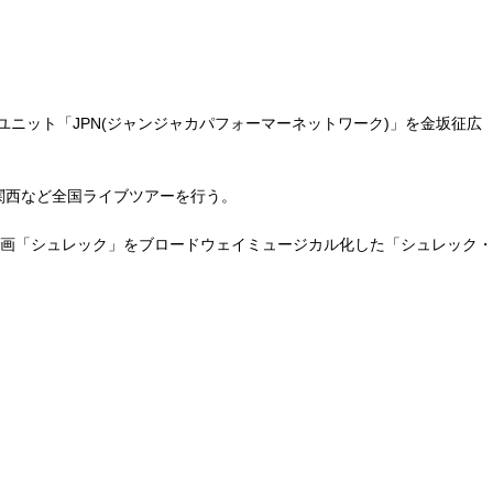
ニット「JPN(ジャンジャカパフォーマーネットワーク)」を金坂征広
信越・関西など全国ライブツアーを行う。
Works映画「シュレック」をブロードウェイミュージカル化した「シュレック・