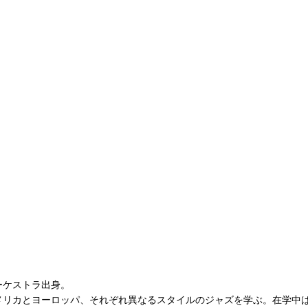
ーケストラ出身。
)でアメリカとヨーロッパ、それぞれ異なるスタイルのジャズを学ぶ。在学