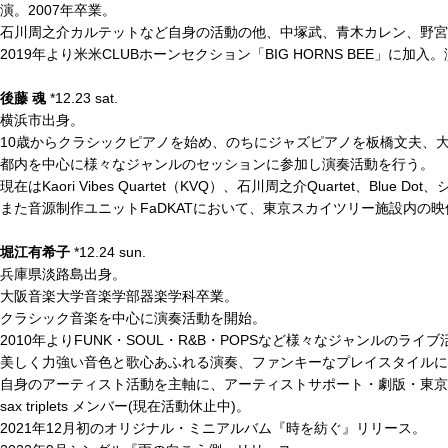
演。2007年卒業。
石川周之介カルテットなど自身の活動の他、中塚武、青木カレン、野宮真
2019年より米米CLUBホーンセクション「BIG HORNS BEE」
後藤 魂
*12.23 sat.
横浜市出身。
10歳からクラシックピアノを始め、のちにジャズピアノを板橋文夫、
都内を中心に様々なジャンルのセッションに参加し演奏活動を行う。
現在はKaori Vibes Quartet（KVQ）、石川周之介Quartet、B
また音源制作ユニットFaDKATにおいて、東京スカイツリー施設内の映像音楽、N
堀江有希子
*12.24 sun.
兵庫県淡路島出身。
大阪音楽大学音楽学部器楽学科卒業。
クラシック音楽を中心に演奏活動を開始。
2010年よりFUNK・SOUL・R&B・POPSなど様々なジャンルのライ
美しく力強い音色と歌心あふれる演奏、ファンキーなプレイスタイルに
自身のアーティスト活動を主軸に、アーティストサポート・劇版・東京
sax triplets メンバー(現在活動休止中)。
2021年12月初のオリジナル・ミニアルバム『時を紡ぐ』リリース。