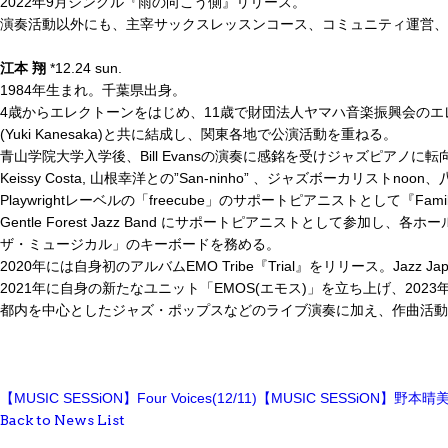
2022年9月シングル『雨の向こう側』リリース。
演奏活動以外にも、主宰サックスレッスンコース、コミュニティ運営、
江本 翔
*12.24 sun.
1984年生まれ。千葉県出身。
4歳からエレクトーンをはじめ、11歳で財団法人ヤマハ音楽振興会のエ
(Yuki Kanesaka)と共に結成し、関東各地で公演活動を重ねる。
青山学院大学入学後、Bill Evansの演奏に感銘を受けジャズピアノに
Keissy Costa, 山根幸洋との”San-ninho” 、ジャズボー
Playwrightレーベルの「freecube」のサポートピアニストとして『Family V
Gentle Forest Jazz Band にサポートピアニストとして
ザ・ミュージカル」のキーボードを務める。
2020年には自身初のアルバムEMO Tribe『Trial』をリリース。Jaz
2021年に自身の新たなユニット「EMOS(エモス)」を立ち上げ、202
都内を中心としたジャズ・ポップスなどのライブ演奏に加え、作曲活動
【MUSIC SESSiON】Four Voices(12/11)
【MUSIC SESSiON】野本晴美 so
Back to News List