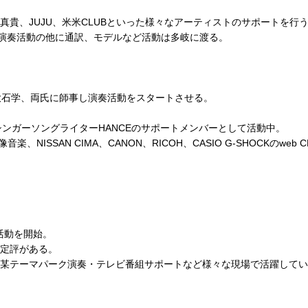
貴、JUJU、米米CLUBといった様々なアーティストのサポートを行
に加入。演奏活動の他に通訳、モデルなど活動は多岐に渡る。
大石学、両氏に師事し演奏活動をスタートさせる。
lue Dot、シンガーソングライターHANCEのサポートメンバーとして活動中。
ISSAN CIMA、CANON、RICOH、CASIO G-SHOCKのweb
ブ活動を開始。
定評がある。
某テーマパーク演奏・テレビ番組サポートなど様々な現場で活躍してい