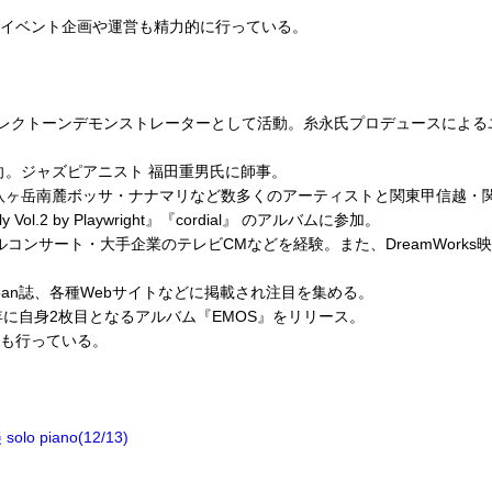
イベント企画や運営も精力的に行っている。
レクトーンデモンストレーターとして活動。糸永氏プロデュースによるユ
転向。ジャズピアニスト 福田重男氏に師事。
カリストnoon、八ヶ岳南麓ボッサ・ナナマリなど数多くのアーティストと関東甲
ol.2 by Playwright』『cordial』 のアルバムに参加。
参加し、各ホールコンサート・大手企業のテレビCMなどを経験。また、Dream
z Japan誌、各種Webサイトなどに掲載され注目を集める。
3年に自身2枚目となるアルバム『EMOS』をリリース。
も行っている。
lo piano(12/13)