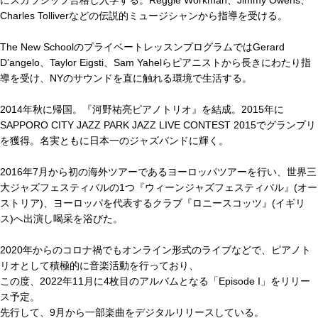
にスカラシップ合格し入学する。Reggie Workman、Jimmy Owens、
Charles Tolliverなどの伝説的ミュージシャンから指導を受ける。
The New SchoolのプライベートレッスンプログラムではGerard
D’angelo、Taylor Eigsti、Sam Yahelらピアニストから長きにわたり指
導を受け、NYのサウンドを直に触れる環境で生活する。
2014年秋に帰国。『河野祐亮ピアノトリオ』を結成。2015年に
SAPPORO CITY JAZZ PARK JAZZ LIVE CONTEST 2015でグランプリ
を獲得。名実ともに日本一のジャズバンドに輝く。
2016年7月から初の海外ツアーであるヨーロッパツアーを行い、世界三
大ジャズフェスティバルの1つ『ウィーンジャズフェスティバル』(オー
ストリア)、ヨーロッパを代表するクラブ『ロニースコッツ』(イギリ
ス)へ出演し喝采を浴びた。
2020年からのコロナ禍でもオンライン形式のライブなどで、ピアノト
リオとして積極的に音楽活動を行っており、
この度、2022年11月に4枚目のアルバムとなる「Episode I」をリリー
ス予定。
先行して、9月から一部楽曲をデジタルリリースしている。