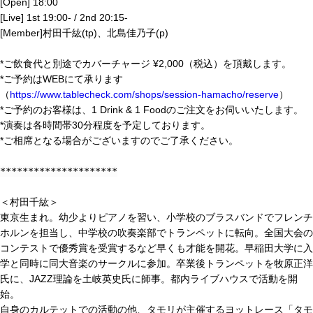
[Open] 18:00
[Live] 1st 19:00- / 2nd 20:15-
[Member]村田千紘(tp)、北島佳乃子(p)
*ご飲食代と別途でカバーチャージ ¥2,000（税込）を頂戴します。
*ご予約はWEBにて承ります
（
https://www.tablecheck.com/shops/session-hamacho/reserve
）
*ご予約のお客様は、1 Drink & 1 Foodのご注文をお伺いいたします。
*演奏は各時間帯30分程度を予定しております。
*ご相席となる場合がございますのでご了承ください。
*********************
＜村田千紘＞
東京生まれ。幼少よりピアノを習い、小学校のブラスバンドでフレンチ
ホルンを担当し、中学校の吹奏楽部でトランペットに転向。全国大会の
コンテストで優秀賞を受賞するなど早くも才能を開花。早稲田大学に入
学と同時に同大音楽のサークルに参加。卒業後トランペットを牧原正洋
氏に、JAZZ理論を土岐英史氏に師事。都内ライブハウスで活動を開
始。
自身のカルテットでの活動の他、タモリが主催するヨットレース「タモ