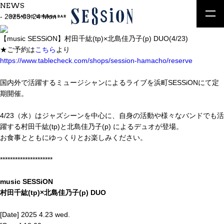
NEWS
- 2025.03.24 Mon
【music SESSiON】村田千紘(tp)×北島佳乃子(p) DUO(4/23)
★ご予約は
こちら
より
https://www.tablecheck.com/shops/session-hamacho/reserve
国内外で活躍するミュージシャンによるライブを浜町SESSiONにて定
期開催。
4/23（水）はジャズシーンを中心に、自身の活動や様々なバンドでも活
躍する村田千紘(tp)と北島佳乃子(p) によるデュオが登場。
お食事とともにゆっくりとお楽しみください。
*********************
music SESSiON
村田千紘(tp)×北島佳乃子(p) DUO
[Date] 2025 4.23 wed.