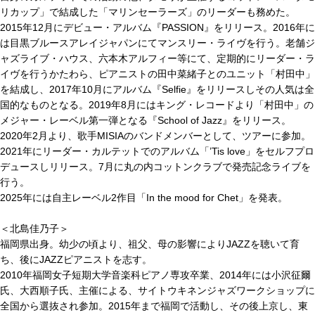
リカップ」で結成した「マリンセーラーズ」のリーダーも務めた。
2015年12月にデビュー・アルバム『PASSION』をリリース。2016年に
は目黒ブルースアレイジャパンにてマンスリー・ライヴを行う。老舗ジ
ャズライブ・ハウス、六本木アルフィー等にて、定期的にリーダー・ラ
イヴを行うかたわら、ピアニストの田中菜緒子とのユニット「村田中」
を結成し、2017年10月にアルバム『Selfie』をリリースしその人気は全
国的なものとなる。2019年8月にはキング・レコードより「村田中」の
メジャー・レーベル第一弾となる『School of Jazz』をリリース。
2020年2月より、歌手MISIAのバンドメンバーとして、ツアーに参加。
2021年にリーダー・カルテットでのアルバム「’Tis love」をセルフプロ
デュースしリリース。7月に丸の内コットンクラブで発売記念ライブを
行う。
2025年には自主レーベル2作目「In the mood for Chet」を発表。
＜北島佳乃子＞
福岡県出身。幼少の頃より、祖父、母の影響によりJAZZを聴いて育
ち、後にJAZZピアニストを志す。
2010年福岡女子短期大学音楽科ピアノ専攻卒業、2014年には小沢征爾
氏、大西順子氏、主催による、サイトウキネンジャズワークショップに
全国から選抜され参加。2015年まで福岡で活動し、その後上京し、東